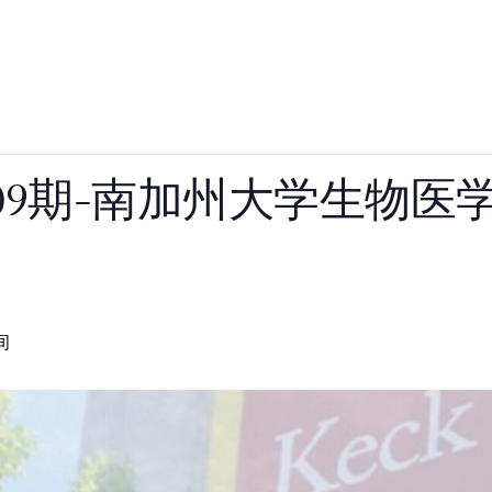
t 第209期-南加州大学生
间