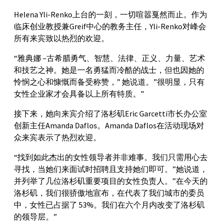
Helena Yli-Renko上台的一刻，一切喧嚣戛然而止。作为
临床创业教授兼Greif中心的教务主任，Yli-Renko对峰会
所有来宾致以热烈的欢迎。
“雅典娜 –古希腊勇气、智慧、法律、正义、力量、艺术
和技艺之神。她是一名勇猛而冷酷的战士，但也因她的
怜悯之心和慷慨而备受称赞，” 她说道。”很明显，只有
女性企业家才会具备以上所有特质。”
接下来，她向来宾介绍了洛杉矶Eric Garcetti市长办公室
创新主任Amanda Daflos。Amanda Daflos在活动现场对
众来宾表示了热烈欢迎。
“找到如此杰出的女性领导者并非难事。我们只需用心去
寻找，当她们来面试时招聘且支持她们即可。”她说道，
并列举了几位洛杉矶重要项目的女性负责人。”在今天的
洛杉矶，我们很骄傲地宣布，在代表了我们城市的委员
中，女性已占据了 53%。我们在六个月内改变了洛杉矶
的领导层。”