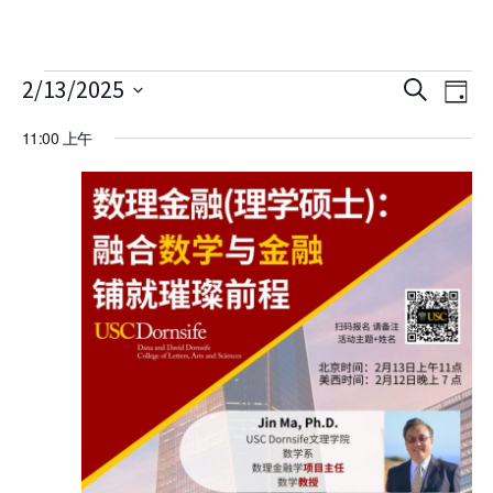
Skip to Content
活动 for 13 2 月, 2025
活
活
2/13/2025
搜
日
动
寻
选
动
11:00 上午
视
择
搜
图
日
期
索
导
航
和
视
图
导
航