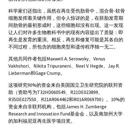
科学家们还指出，虽然在再生受伤肋骨中，混合骨-软骨
细胞发挥着关键作用，但令人惊讶的是，在胚胎发育期
间肋骨的最初形成时，这些细胞却没有出现。这一发现
让人们对许多生物教科书中的现有内容提出了质疑：即
再生是发育的重演。相反，再生和修复可能是其各自的
不同过程，所包含的细胞类型和遗传程序独一无二。
其他共同作者包括Maxwell A. Serowoky、Venus
Vakhshori、Nikita Tripuraneni、Neel V. Hegde、Jay R.
Lieberman和Gage Crump。
这项研究90%的资金来自美国国立卫生研究院的联邦资
助（资助号为T32HD060549、R21DE023899、
R35DE027550、R21AR064462和R01AR069700）。10%的
资金来自非联邦机构，包括James H. Zumberge
Research and Innovation Fund基金会，以及南加州大学
的加利福尼亚再生医学项目奖。