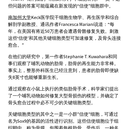
些问题的答案可能蕴藏在新发现的“信使”细胞群中。
南加州大学
Keck医学院干细胞生物学、再生医学和综合
解剖学副教授、通讯作者Francesca Mariani说道：“每
年，在美国有将近50万患者会遭遇骨骼修复失败。刺激
这些‘信使’和其他关键细胞类型可加速修复，及骨头连接
愈合。”
在他们的研究中，第一作者Stephanie T. Kuwahara和同
事们观察了哺乳动物的肋骨，肋骨的再生能力非常棒。
事实上，整形外科医生已经注意到，患者的肋骨即便缺
失8英寸也能够重新生长。
通过观察在小鼠上执行的类似肋骨手术，科学家们提出
了一个哺乳动物如何修复大型骨损伤的模型，并确定了
骨头愈合过程中必不可少的关键细胞类型。
关键细胞类型的其中之一是一小群”信使”细胞，可通过
名为Sox9的基因的活性进行识别。这些信使细胞位于组
织鞘中，称为骨膜，包围着每根肋骨。受伤后，一种名