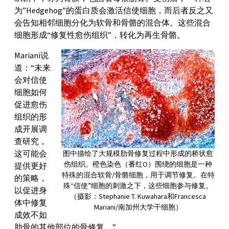
为”Hedgehog”的蛋白质会激活信使细胞，而后者反之又
会告知相邻细胞分化为软骨和骨骼的混合体。这些混合
细胞形成“修复性愈伤组织”，转化为再生骨骼。
Mariani说
道：“未来
会对信使
细胞如何
促进愈伤
组织的形
成开展调
查研究，
这可能会
图中描绘了大规模肋骨修复过程中形成的桥状愈
伤组织。橙色染色（番红O）围绕的细胞是一种
提供更好
特殊的混合软骨/骨骼细胞，用于调节修复。在特
的策略，
殊“信使”细胞的刺激之下，这些细胞参与修复。
以促进身
（摄影：Stephanie T. Kuwahara和Francesca
体中修复
Mariani/南加州大学干细胞）
成效不如
肋骨的其他部位的骨修复。”