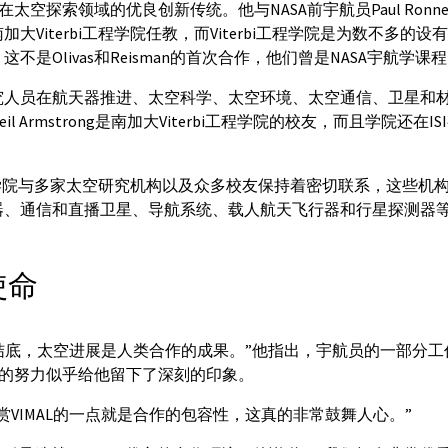
在太空探索领域的优良创新传统。他与NASA前宇航员Paul Ronney和Ga
大Viterbi工程学院任教，而Viterbi工程学院是为数不多的
不是Olivas和Reisman的首次合作，他们曾是NASA宇航学课
究人员在航天器推进、太空科学、太空环境、太空通信、卫星和
l Armstrong是南加大Viterbi工程学院的校友，而且学院还在
i工程学院与多家太空研究机构以及众多校友保持着密切联系，这些机
器、通信和直播卫星、导航系统、载人航天飞行器和行星探测器
使命
“归根结底，太空进展是人类合作的成果。”他指出，宇航员的一部分
所做的努力似乎给他留下了深刻的印象。
赏VIMAL的一点就是合作的包容性，这真的非常鼓舞人心。”