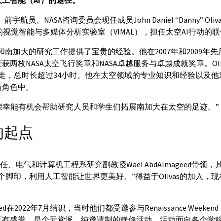
工智能（AI）的途径。
宇航员、NASA咨询委员会现任成员John Daniel “Danny” Ol
）的视觉智能与多媒体分析实验室（VIMAL），担任太空AI行动的
AL、ISI和南加大的研究工作提供了宝贵的经验。他在2007年和2009
两枚NASA太空飞行奖章和NASA卓越服务与卓越成就奖章。Oli
走，总时长超过34小时。他在太空领域的专业知识和经验以及
新角色中。
“我很荣幸能有机会帮助研究人员和学生们拓展南加大在太空的足迹。”
的起点
究主任、电气和计算机工程系研究副教授Wael AbdAlmageed带
脚印，利用人工智能让世界更美好。”得益于Olivas的加入，现在
mageed在2022年7月结识，当时他们都受邀参与Renaissance Wee
享有盛誉，是个无党派、纯邀请制的静修活动，活动面向各个学