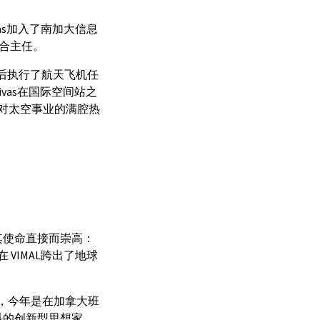
ivas加入了南加大信息
联合主任。
年先后执行了航天飞机任
vas在国际空间站之
他对太空事业的满腔热
领，其使命直接而崇高：
 VIMAL跨出了地球
kend，今年是在加拿大班
科的创新型思想家。