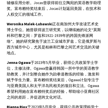
辅修应用分析。Jocas曾获得前往立陶宛的英语教学助理
奖。富布赖特奖结束后，Jocas计划返回美国，在技术和
人权交汇的领域工作。
Weronika Malek-Lubawski
正在南加州大学攻读艺术史
博士学位。她曾获得波兰研究奖，以继续她的论文“莫斯
科和巴黎之间：罗兹和1921-1939年的跨国先锋派网
络”。她的研究聚焦于波兰工业城市罗兹，它是俄罗斯与
西方城市中心，尤其是柏林和巴黎之间艺术交流的关键
地点。
Jenna Ogawa
于2023年5月毕业，获得公共政策学士学
位，主修法律。Ogawa曾赢得韩国一所中学的英语教学
助教奖，并计划整合她作为跆拳道教练的经验，激发和
赋予学生力量。富布赖特奖结束后，Ogawa计划专注于
与亚裔美国人和太平洋岛民相关的项目和立法。Ogawa
希望利用她在富布赖特奖后的经验，帮助缩小亚裔社区
之间的差距，并促进跨文化对话。
Rianna Rios
于2023年5月毕业，获得公共政策理科学士