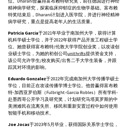
位。Dharani曾赢得富布赖特研究奖，前往德国进行神经
精神病学研究，探索临床抑郁症的生物学基础。富布赖
特奖结束后，Dharani计划进入医学院，并进行神经精神
病学研究，重点是提高老年人的生活质量。
Patricia Garcia
于2021年毕业于南加州大学，获得计算
机科学硕士学位，并于2022年获得产品开发工程硕士学
位。她曾获得富布赖特/伦敦大学学院创业奖，以攻读创
业硕士学位，为她的初创公司
unithrifts
提供资金支持，
该公司允许学生/校友购买/出售二手大学生装备，并跟
踪其对环境的影响。
Eduardo Gonzalez
于2022年完成南加州大学传播学硕士
学位，目前正在攻读传播学博士学位。他曾赢得富布赖
特-加西亚罗伯斯（Fulbright-Garcia Robles）所有学科-
赴墨西哥公开学习及研究奖，计划研究马塔莫罗斯的中
美洲难民在流离失所、移民和重新安置过程中如何使用
智能手机和移动技术。
Joe Jocas
于2023年5月毕业，获得国际关系学士学位，