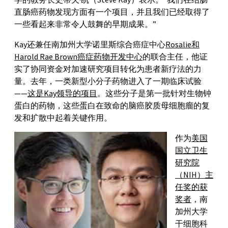
直肠癌药物发现方面有一个项目，并且我们已经取得了
一些看起来非常令人鼓舞的早期成果。”
Kay还兼任南加州大学诺里斯综合癌症中心
Rosalie和
Harold Rae Brown癌症药物开发中心
的联合主任，他证
实了协同资金对加速研究项目转化为患者新疗法的力
量。去年，一类新型小分子药物进入了一期临床试验
——
这是Kay领导的项目
。这些分子是第一批针对生物钟
蛋白的药物，这些蛋白在致命的脑癌胶质母细胞瘤的复
发和扩散中起着关键作用。
作为
美国
国立卫生
研究院
（NIH）主
任奖的获
奖者
，南
加州大学
干细胞科