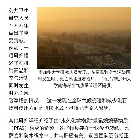
公共卫生
研究人员
在2022年
做出了重
要贡献。
例如，一
项研究描
述了在极
端
高温和
南加州大学研究人员发现，在高温和空气污染同
空气污染
时发生时，死亡风险显著增加。（照片/南加州大
同时发生
学南海岸空气质量管理区提供）
时死亡风
险激增的情况
——这一发现在全球气候变暖和减少化石
燃料使用方面的持续挑战下显得尤为令人警醒。
其他研究详细介绍了由“永久化学物质”聚氟烷烷基物质
（PFAS）构成的危险，这些物质存在于快餐包装纸、比
萨盒和防水织物中，并与
肝癌有关
。调查团队还包括正