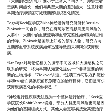
（大脑的记忆中心）要小于正常人平均水平。抑郁患者
患病时间越长，他们与典型大脑的差别越大，这意味着
早期治疗抑郁症可减缓脑部组织恶化情况。
Toga与Keck医学院Zikha神经遗传研究所所长Berislav
Zlokovic一同合作，研究在有阿尔茨海默病患病风险的
人群中，大脑中的血液流动和血管完整性如何影响思维
的传导。Zlokovic是国际上知名的领军人物，研究方向
是脑部血管系统疾病如何迅速导致痴呆和阿尔茨海默
病。
“Art Toga对与记忆相关的脑部不同区域和大脑结构之间
联系的研究，将为早期认知变化提供一个非常重要的崭
新的生物指标，”Zlokovic讲道。“这项工作可以在β-淀粉
样和tau蛋白类累积前识别潜在的治疗目标，它们是阿尔
茨海默病恶化的标准标记。”
“神经退行性疾病无法视为一个整体进行治疗，”Keck医
学院院长Rohit Varma说道。部分人群患病风险更高是因
为他们的基因组成方式。其他人会更容易接受某些治疗