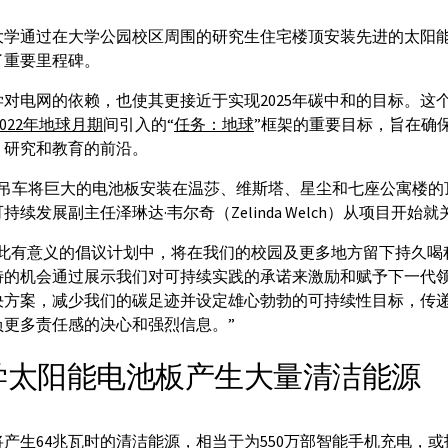
大学通过在大学公园校区周围的研究生住宅楼顶安装先进的太阳
了重要里程碑。
对电网的依赖，也使其更接近于实现2025年碳中和的目标。这
2022年地球月期
间引入的“
任务：地球
”框架的重要目标，旨在确
、研究和教育的前沿。
，吊车将巨大的电池板安装在温莎、维斯塔、星尘和七座公寓楼的
续发展副主任泽琳达·韦尔奇（Zelinda Welch）从项目开始
如此有意义的倡议计划中，将在我们的校园及更多地方留下持久喝
特的机会通过展示我们对可持续实践的承诺来激励和赋予下一代
决方案，减少我们的碳足迹并设定雄心勃勃的可持续性目标，传
负更多责任感的决心和强烈信息。”
学太阳能电池板产生大量清洁能源
产生64兆瓦时的清洁能源，相当于为550万部智能手机充电，