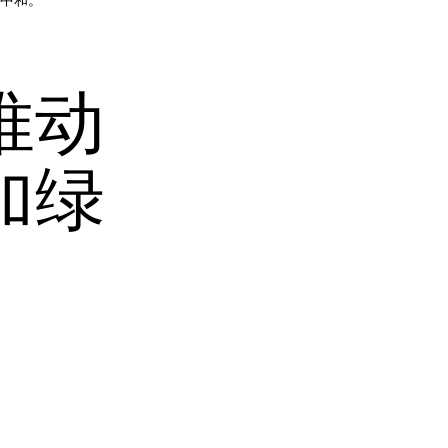
碳中和。
推动
加绿