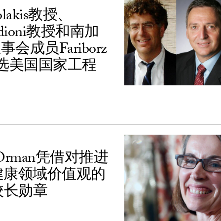
nolakis教授、
Medioni教授和南加
理事会成员Fariborz
i入选美国国家工程
an Orman凭借对推进
健康领域价值观的
校长勋章