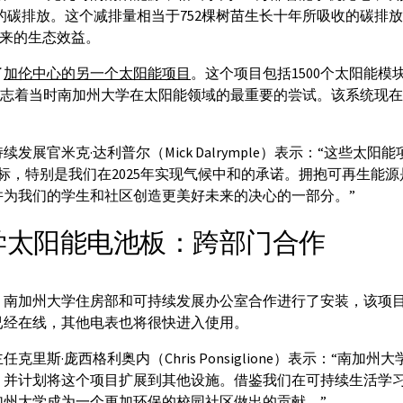
所产生的碳排放。这个减排量相当于752棵树苗生长十年所吸收的碳排
带来的生态效益。
了
加伦中心的另一个太阳能项目
。这个项目包括1500个太阳能模
尺，标志着当时南加州大学在太阳能领域的最重要的尝试。该系统现
发展官米克·达利普尔（Mick Dalrymple）表示：“这些太
目标，特别是我们在2025年实现气候中和的承诺。拥抱可再生能
并为我们的学生和社区创造更美好未来的决心的一部分。”
学太阳能电池板：跨部门合作
、南加州大学住房部和可持续发展办公室合作进行了安装，该项
已经在线，其他电表也将很快进入使用。
克里斯·庞西格利奥内（Chris Ponsiglione）表示：“南加
，并计划将这个项目扩展到其他设施。借鉴我们在可持续生活学
加州大学成为一个更加环保的校园社区做出的贡献。”