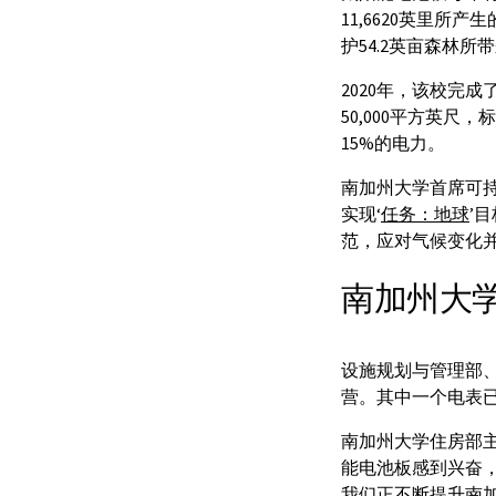
11,6620英里
护54.2英亩森林所
2020年，该校完成
50,000平方英
15%的电力。
南加州大学首席可持续
实现‘
任务：地球
’
范，应对气候变化
南加州大
设施规划与管理部
营。其中一个电表
南加州大学住房部主任
能电池板感到兴奋
我们正不断提升南