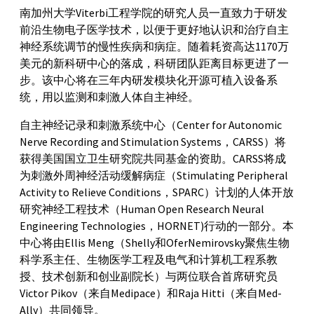
南加州大学Viterbi工程学院的研究人员一直致力于研发
前沿生物电子医学技术，以便于更好地认识和治疗自主
神经系统调节的慢性疾病和病症。随着耗资高达1170万
美元的新科研中心的落成，科研团队距离目标更进了一
步。该中心将在三年内研发模块化开源可植入设备系
统，用以监测和刺激人体自主神经。
自主神经记录和刺激系统中心（Center for Autonomic
Nerve Recording and Stimulation Systems，CARSS）将
获得美国国立卫生研究院共同基金的资助。CARSS将成
为刺激外周神经活动缓解病症（Stimulating Peripheral
Activity to Relieve Conditions，SPARC）计划的人体开放
研究神经工程技术（Human Open Research Neural
Engineering Technologies，HORNET)行动的一部分。本
中心将由Ellis Meng（Shelly和OferNemirovsky聚焦生物
科学系主任、生物医学工程及电气和计算机工程系教
授、技术创新和创业副院长）与两位联合首席研究员
Victor Pikov（来自Medipace）和Raja Hitti（来自Med-
Ally）共同领导。